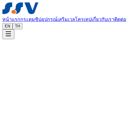
หน้าแรก
กระดุม
ซิป
อุปกรณ์เสริม
เวลโครเทป
เกี่ยวกับเรา
ติดต่อ
EN
TH
หน้าแรก
อุปกรณ์เสริม
อุปกรณ์เสริมเสื้อผ้าและฮาร์ดแวร์ขายส่ง
อุปกรณ์เสริมเสื้อผ้า ตกแต่ง และฮาร์ดแวร์ครบวงจรเพื่อตอบ
สนองความต้องการในการผลิตแฟชั่นและสิ่งทอของคุณ
ขอใบเสนอราคา
ผลิตภัณฑ์ของเรา