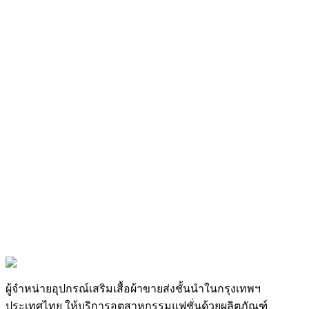
ทั้งโพลีโพรพิลีน ไนลอน และฝ้ายความกว้างถึง 50 มม.
ราคาขายส่งและจัดส่งรวดเร็ว
SSV Trading
เสนอราคาขายส่งที่แข่งขันได้ทั่วทั้งกลุ่มอุปกรณ์
เสริม สินค้ามาตรฐานส่วนใหญ่จัดส่งจากคลังสินค้าในกรุงเทพฯ
ภายใน 1-2 วันทำการ สำหรับสินค้าสั่งผลิตรวมถึงฮาร์ดแวร์พิมพ์
แบรนด์ การจับคู่สี Pantone หรือบรรจุภัณฑ์ตามสั่ง ทีมงานของ
เราจะให้ใบเสนอราคาโดยละเอียดและกำหนดการผลิต ติดต่อ
ทีมขายเพื่อหารือเกี่ยวกับความต้องการเฉพาะของคุณ
ต้องการราคาส่ง?
ติดต่อทีมขายของเราสำหรับราคาขายส่ง คำสั่งซื้อพิเศษ และ
ตัวอย่างสินค้า เรามีราคาแข่งขันสำหรับการสั่งซื้อจำนวนมาก
ติดต่อทีมขายของเรา
ผู้จำหน่ายอุปกรณ์เสริมเสื้อผ้าขายส่งชั้นนำในกรุงเทพฯ
ประเทศไทย ให้บริการอุตสาหกรรมแฟชั่นด้วยผลิตภัณฑ์